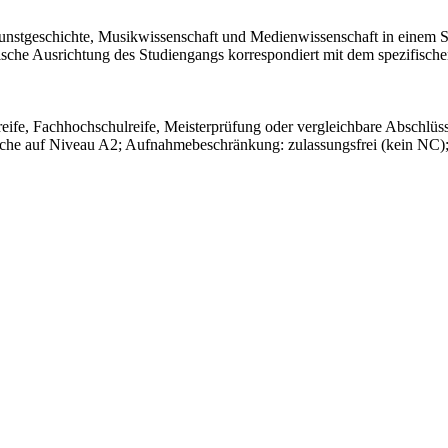
unstgeschichte, Musikwissenschaft und Medienwissenschaft in einem Stud
ktische Ausrichtung des Studiengangs korrespondiert mit dem spezifisch
e, Fachhochschulreife, Meisterprüfung oder vergleichbare Abschlüsse,
che auf Niveau A2; Aufnahmebeschränkung: zulassungsfrei (kein NC);