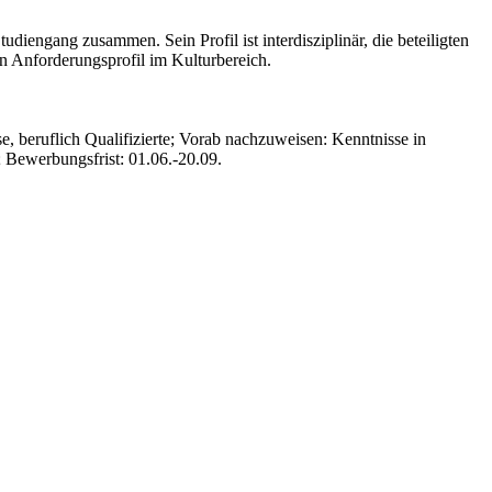
iengang zusammen. Sein Profil ist interdisziplinär, die beteiligten
en Anforderungsprofil im Kulturbereich.
 beruflich Qualifizierte; Vorab nachzuweisen: Kenntnisse in
 Bewerbungsfrist: 01.06.-20.09.